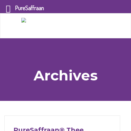
PureSaffraan
Archives
PureSaffraan® Thee